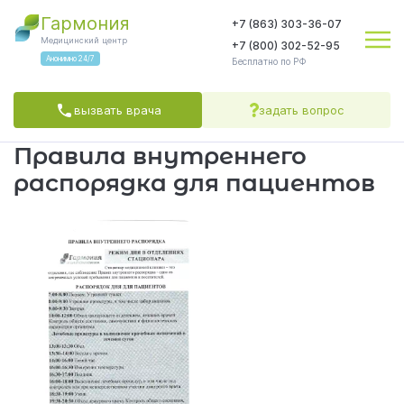
Гармония
+7 (863) 303-36-07
Медицинский центр
+7 (800) 302-52-95
Анонимно 24/7
Бесплатно по РФ
вызвать врача
задать вопрос
Правила внутреннего
Яндекс.Метрика
распорядка для пациентов
соглашаетесь на обработку персональных данных
Политикой обработки
Политикой конфиденциальности
Пользовательским
соглашением
СОГЛАСЕН(А)