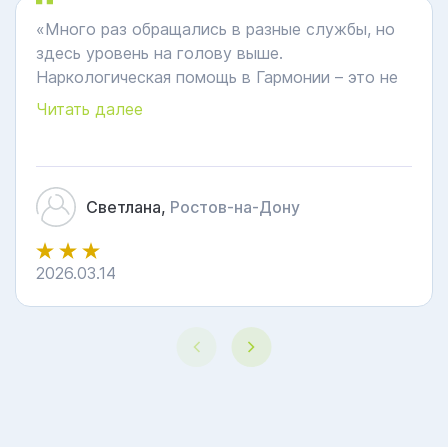
«Много раз обращались в разные службы, но
здесь уровень на голову выше.
Наркологическая помощь в Гармонии – это не
просто капельница, это поддержка. Врач
Читать далее
оставался с нами до полной стабилизации
состояния мужа, всё объяснил, успокоил. Это
настоящие врачи от бога»
Светлана,
Ростов-на-Дону
2026.03.14
3