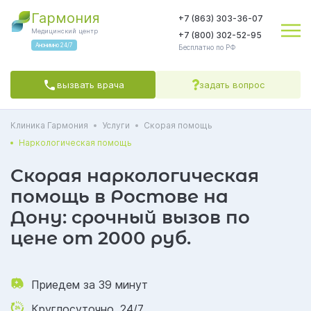
Гармония
+7 (863) 303-36-07
Медицинский центр
+7 (800) 302-52-95
Анонимно 24/7
Бесплатно по РФ
вызвать врача
задать вопрос
Клиника Гармония
Услуги
Скорая помощь
Яндекс.Метрика
соглашаетесь на обработку персональных данных
Политикой обработки
Политикой конфиденциальности
Пользовательским
Наркологическая помощь
соглашением
СОГЛАСЕН(А)
Скорая наркологическая
помощь в Ростове на
Дону: срочный вызов по
цене от 2000 руб.
Приедем за 39 минут
Круглосуточно, 24/7