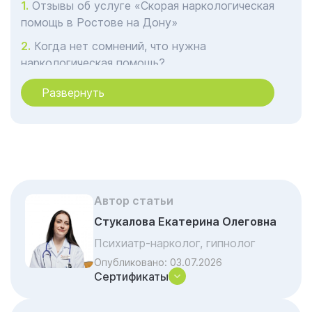
Отзывы об услуге «Скорая наркологическая
помощь в Ростове на Дону»
Когда нет сомнений, что нужна
наркологическая помощь?
Показания и противопоказания для
Развернуть
срочной помощи в Ростове на Дону
Этапы оказания помощи на дому в
Ростове на Дону
Преимущества частной наркологической
клиники «Гармония»
Автор статьи
Дальнейшая реабилитация
Стукалова Екатерина Олеговна
Какие услуги срочной наркологической
Психиатр-нарколог, гипнолог
помощи доступны на дому?
Опубликовано:
03.07.2026
Важные вопросы-ответы по наркологии
Сертификаты
Что включает в себя профессиональная