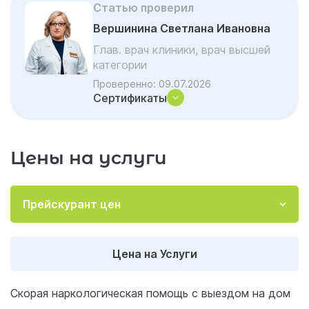
наркологическая помощь
Статью проверил
Почему в критической ситуации выбирают
Вершинина Светлана Ивановна
«Гармонию»
Глав. врач клиники, врач высшей
Не ждите критического момента
категории
Проверенно:
09.07.2026
Эффективность помощи: цифры и факты
Сертификаты
Почему стоит обратиться к нам
Акции и скидки на лечение
Цены на услуги
Частые вопросы и ответы
Прейскурант цен
Цена на Услуги
Скорая наркологическая помощь с выездом на дом