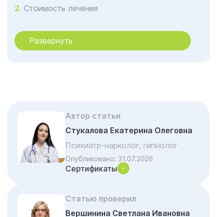
Стоимость лечения
Показания для вывода из запоя на дому в
Ростове-на-Дону
Развернуть
Анонимность при выводе из запоя
Какие процедуры включает вывод из запоя
на дому?
Какие препараты используются в
инфузионной терапии для вывода из запоя
Автор статьи
Особенности вывода на дому в Ростове-
Стукалова Екатерина Олеговна
на-Дону
Психиатр-нарколог, гипнолог
Когда возможен принудительный вывод
Опубликовано:
31.07.2026
Сертификаты
Преимущества вывода из запоя у нас
Дальнейшая реабилитация после вывода
из запоя
Статью проверил
Вершинина Светлана Ивановна
Как проходит процедура: пошаговый