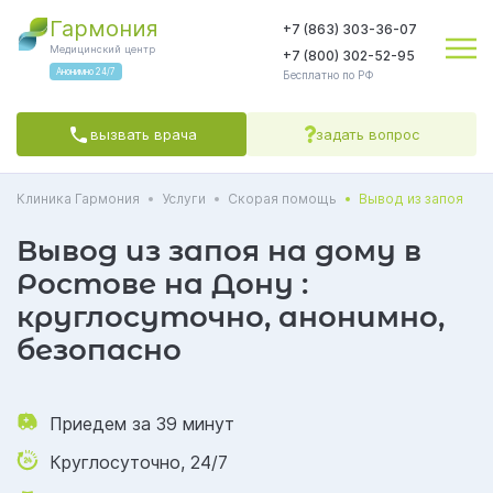
Гармония
+7 (863) 303-36-07
Медицинский центр
+7 (800) 302-52-95
Анонимно 24/7
Бесплатно по РФ
вызвать врача
задать вопрос
Клиника Гармония
Услуги
Скорая помощь
Вывод из запоя
Яндекс.Метрика
соглашаетесь на обработку персональных данных
Политикой обработки
Политикой конфиденциальности
Пользовательским
соглашением
Вывод из запоя на дому в
СОГЛАСЕН(А)
Ростове на Дону :
круглосуточно, анонимно,
безопасно
Приедем за 39 минут
Круглосуточно, 24/7