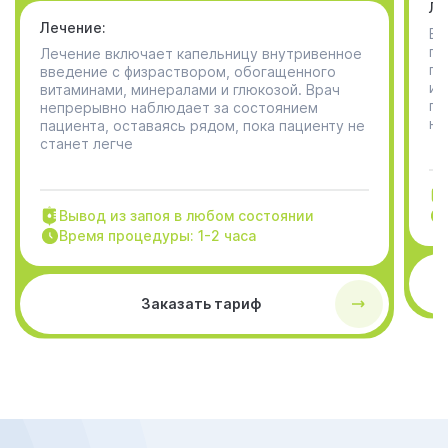
Ле
Лечение:
В 
пр
Лечение включает капельницу внутривенное
пр
введение с физраствором, обогащенного
ин
витаминами, минералами и глюкозой. Врач
па
непрерывно наблюдает за состоянием
не
пациента, оставаясь рядом, пока пациенту не
станет легче
Вывод из запоя в любом состоянии
Время процедуры: 1-2 часа
Заказать тариф