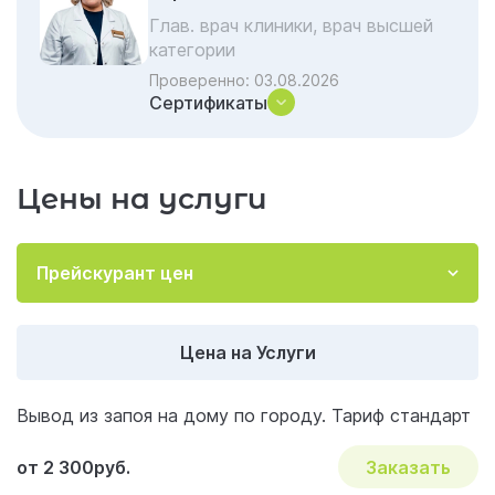
алгоритм
Глав. врач клиники, врач высшей
категории
Преимущества помощи от клиники
Проверенно:
03.08.2026
«Гармония» (Ростов-на-Дону)
Сертификаты
Психологический комфорт: этическая
сторона помощи
Важно знать: когда нельзя медлить
Цены на услуги
Результаты правильного вывода из запоя
Почему стоит обратиться к нам
Прейскурант цен
Акции и скидки на лечение
Когда обращение за помощью становится
Цена на Услуги
необходимостью
Методы лечения и стабилизации
Вывод из запоя на дому по городу. Тариф стандарт
Форматы помощи и условия пребывания
от 2 300руб.
Заказать
Почему важно не откладывать