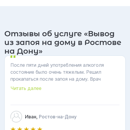
Отзывы об услуге «Вывод
из запоя на дому в Ростове
на Дону»
После пяти дней употребления алкоголя
состояние было очень тяжелым. Решил
прокапаться после запоя на дому. Врач
приехал быстро, поставил капельницу от запоя
Читать далее
и подробно рассказал о дальнейшем
восстановлении. Уже вечером почувствовал
себя значительно лучше
Иван,
Ростов-на-Дону