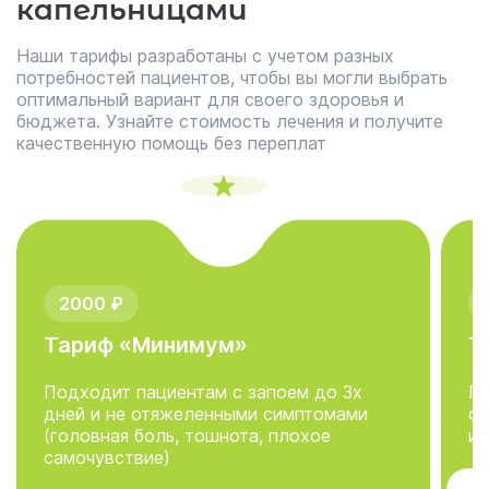
капельницами
Наши тарифы разработаны с учетом разных
потребностей пациентов, чтобы вы могли выбрать
оптимальный вариант для своего здоровья и
бюджета. Узнайте стоимость лечения и получите
качественную помощь без переплат
2000 ₽
Тариф «Минимум»
Т
Подходит пациентам с запоем до 3х
По
дней и не отяжеленными симптомами
си
(головная боль, тошнота, плохое
и 
самочувствие)