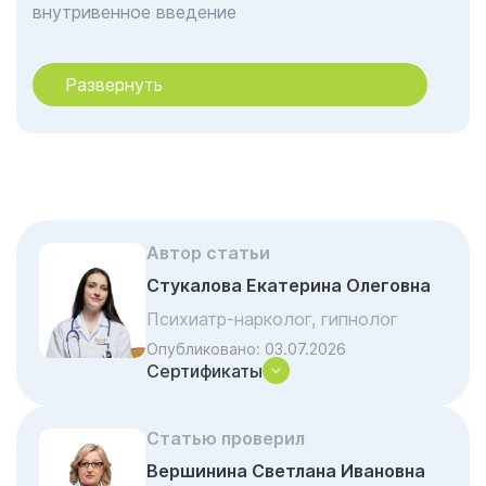
внутривенное введение
Эспераль — как он действует?
Развернуть
Этапы подготовки к кодированию
Эспераль методом подшивки
Особые условия
Формы препарата: гель, инъекция или
имплант
Реабилитационный потенциал метода
Автор статьи
Подготовка и гарантии клиники
Стукалова Екатерина Олеговна
«Гармония»
Психиатр-нарколог, гипнолог
Почему стоит обратиться к нам
Опубликовано:
03.07.2026
Сертификаты
Акции и скидки на лечение
Важные вопросы и ответы по наркологии
Статью проверил
Вершинина Светлана Ивановна