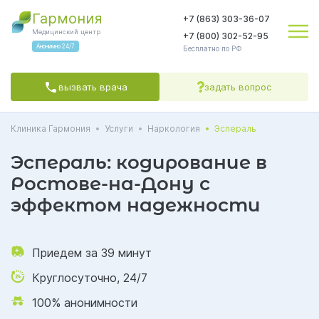
Гармония
+7 (863) 303-36-07
Медицинский центр
+7 (800) 302-52-95
Анонимно 24/7
Бесплатно по РФ
вызвать врача
задать вопрос
Клиника Гармония
Услуги
Наркология
Эспераль
Яндекс.Метрика
соглашаетесь на обработку персональных данных
Политикой обработки
Политикой конфиденциальности
Пользовательским
соглашением
Эспераль: кодирование в
СОГЛАСЕН(А)
Ростове-на-Дону с
эффектом надежности
Приедем за 39 минут
Круглосуточно, 24/7
100% анонимности