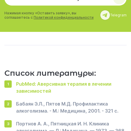
Нажимая кнопку «Оставить заявку», вы
Telegram
соглашаетесь с
Политикой конфиденциальности
Список литературы:
PubMed: Аверсивная терапия в лечении
зависимостей
Бабаян Э.Л., Пятов М.Д. Профилактика
алкоголизма. - М.: Медицина, 2001. - 321 с.
Портнов А. А., Пятницкая И. Н. Клиника
алкоголизма. — Л.: Медицина. — 1973. — 368