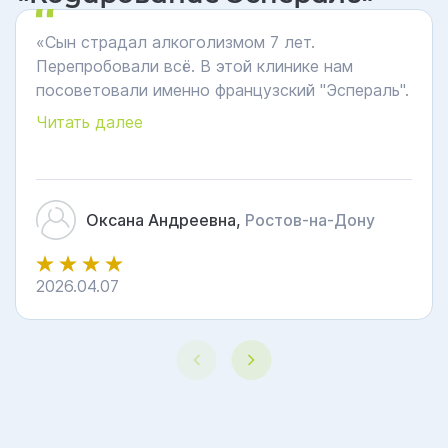
«Сын страдал алкоголизмом 7 лет.
Перепробовали всё. В этой клинике нам
посоветовали именно французский "Эспераль".
Понравилось, что перед процедурой врач
Читать далее
провел полное обследование. Сын не пьет 11
месяцев, это самый долгий срок за всё время.
Отношение персонала очень человечное,
спасибо вам!».
Оксана Андреевна,
Ростов-на-Дону
2026.04.07
4