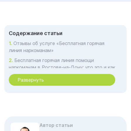
Cодержание статьи
Отзывы об услуге «Бесплатная горячая
линия наркоманам»
Бесплатная горячая линия помощи
наркоманам в Ростове-на-Дону: что это и как
работает
Развернуть
Помощь по телефону в Ростове-на-Дону:
кто отвечает на линии и чем может помочь
Кто чаще всего звонит на горячую линию
Федеральный проект НАС: помощь по всей
России
Автор статьи
Порядок оказания услуги в Ростове-на-