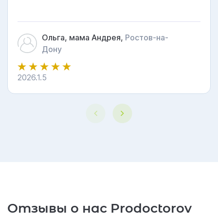
виноваты, это болезнь". Это меня отрезвило.
На следующий же день приехал психолог,
поговорил с Андреем. Он согласился на
детокс. Сейчас сын на реабилитации в центре
Ольга, мама Андрея,
Ростов-на-
"Гармония", мы снова общаемся, он строит
Дону
планы. Спасибо за тот звонок».
2026.1.5
5
Отзывы о нас Prodoctorov