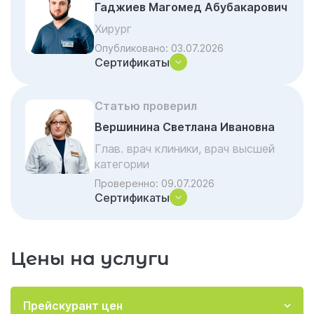
Гаджиев Магомед Абубакарович
Дону: от звонка до визита врача
Хирург
Оказание экстренной помощи при
Опубликовано:
03.07.2026
передозировке и острых состояниях
Сертификаты
Отличие частной помощи от
государственной
Статью проверил
Круглосуточная помощь наркоманам 24/7 в
Вершинина Светлана Ивановна
Ростове-на-Дону: что делать, если беда
случилась ночью
Глав. врач клиники, врач высшей
категории
Анонимность и конфиденциальность:
Проверенно:
09.07.2026
юридические гарантии клиника Гармония
Сертификаты
Почему стоит обратиться к нам
Акции и скидки на лечение
Цены на услуги
Помощь созависимым родственникам в
Ростове-на-Дону
Интервенция: как мотивировать
Прейскурант цен