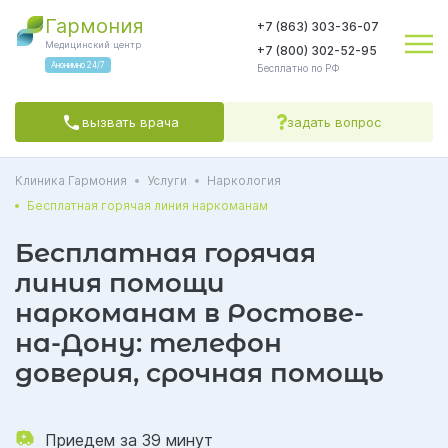
Гармония
+7 (863) 303-36-07
Медицинский центр
+7 (800) 302-52-95
Анонимно 24/7
Бесплатно по РФ
вызвать врача
задать вопрос
Клиника Гармония
Услуги
Наркология
Яндекс.Метрика
соглашаетесь на обработку персональных данных
Политикой обработки
Политикой конфиденциальности
Пользовательским
Бесплатная горячая линия наркоманам
соглашением
СОГЛАСЕН(А)
Бесплатная горячая
линия помощи
наркоманам в Ростове-
на-Дону: телефон
доверия, срочная помощь
Приедем за 39 минут