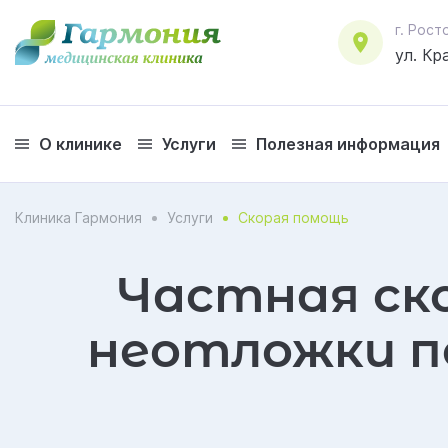
г. Ро
ул. Кр
О клинике
Услуги
Полезная информация
соглашаетесь на обработку персональных данных
Клиника Гармония
Услуги
Скорая помощь
Частная ск
неотложки п