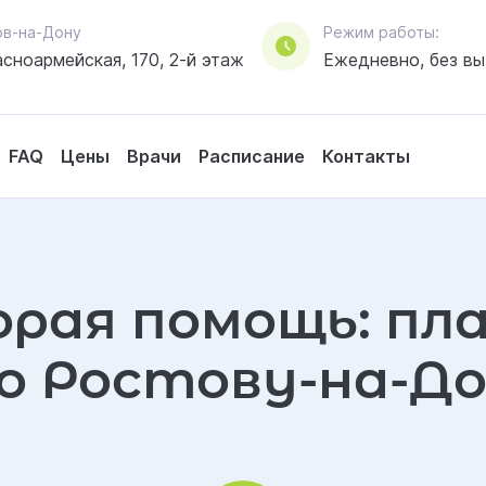
стов-на-Дону
Режим работы:
асноармейская, 170, 2-й этаж
Ежедневно, без в
FAQ
Цены
Врачи
Расписание
Контакты
Яндекс.Метрика
Политикой обработки
Политикой конфиденциальности
орая помощь: пл
о Ростову-на-До