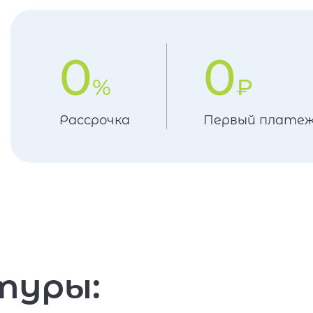
0
0
%
₽
Рассрочка
Первый плате
туры: