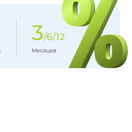
3
/6/12
ж
Месяцев