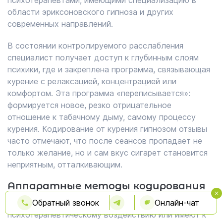
психотерапевтами, имеющими специализацию в
области эриксоновского гипноза и других
современных направлений.
В состоянии контролируемого расслабления
специалист получает доступ к глубинным слоям
психики, где и закреплена программа, связывающая
курение с релаксацией, концентрацией или
комфортом. Эта программа «переписывается»:
формируется новое, резко отрицательное
отношение к табачному дыму, самому процессу
курения. Кодирование от курения гипнозом отзывы
часто отмечают, что после сеансов пропадает не
только желание, но и сам вкус сигарет становится
неприятным, отталкивающим.
Аппаратные методы кодирования
Для пациентов, которые скептически относятся к
Обратный звонок
Онлайн-чат
психотерапевтическому воздействию или имеют к