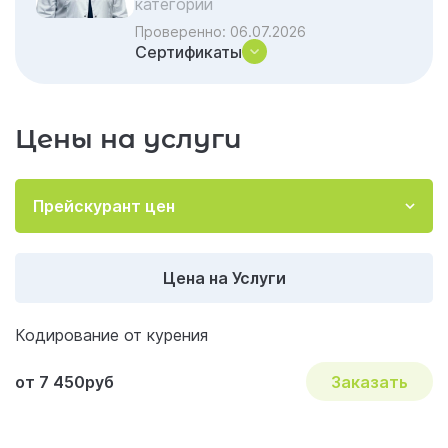
категории
Что происходит с организмом после
Проверенно:
06.07.2026
кодировки
Сертификаты
Почему стоит обратиться в клинику
«Гармония»
Цены на услуги
Ваша жизнь без сигарет начинается здесь
и сейчас
Почему стоит обратиться к нам
Прейскурант цен
Акции и скидки на лечение
Важные вопросы и ответы по наркологии
Цена на Услуги
Кодирование от курения
от 7 450руб
Заказать