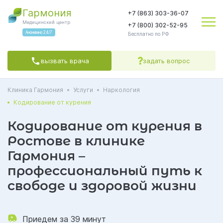
Гармония
+7 (863) 303-36-07
Медицинский центр
+7 (800) 302-52-95
Анонимно 24/7
Бесплатно по РФ
вызвать врача
задать вопрос
Клиника Гармония
Услуги
Наркология
Яндекс.Метрика
соглашаетесь на обработку персональных данных
Политикой обработки
Политикой конфиденциальности
Пользовательским
Кодирование от курения
соглашением
СОГЛАСЕН(А)
Кодирование от курения в
Ростове в клинике
Гармония –
профессиональный путь к
свободе и здоровой жизни
Приедем за 39 минут