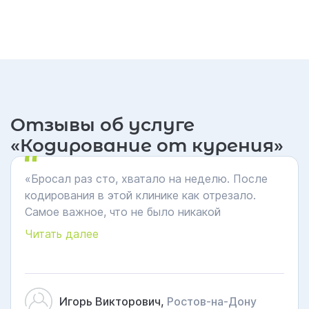
Отзывы об услуге
«Кодирование от курения»
«Бросал раз сто, хватало на неделю. После
кодирования в этой клинике как отрезало.
Самое важное, что не было никакой
нервотрепки и срывов на домашних. Врачи –
Читать далее
профессионалы своего дела. Рекомендую
всем, кто устал травить себя и тратить деньги
на табак».
Игорь Викторович,
Ростов-на-Дону