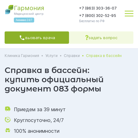
Гармония
+7 (863) 303-36-07
Медицинский центр
+7 (800) 302-52-95
Анонимно 24/7
Бесплатно по РФ
вызвать врача
задать вопрос
Клиника Гармония
Услуги
Справки
Справка в бассейн
Яндекс.Метрика
соглашаетесь на обработку персональных данных
Политикой обработки
Политикой конфиденциальности
Пользовательским
соглашением
Справка в бассейн:
СОГЛАСЕН(А)
купить официальный
документ 083 формы
Приедем за 39 минут
Круглосуточно, 24/7
100% анонимности