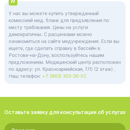
У нас вы можете купить утвержденный
комиссией мед. бланк для предъявления по
месту требования. Цены на услуги
демократичны. С расценками можно
ознакомиться на сайте медучреждения. Если вы
ищете, где сделать справку в бассейн в
Ростове-на-Дону, воспользуйтесь нашим
предложением. Медицинский центр расположен
по адресу:
ул. Красноармейская, 170 (2 этаж)
.
Наш телефон:
+7 (863) 303-36-07
.
Оставьте заявку для консультации об услугах