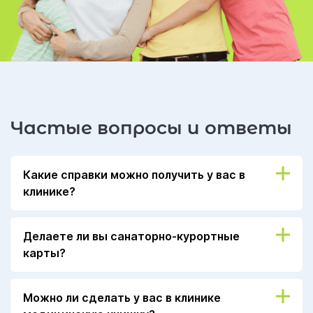
Частые вопросы и ответы
Какие справки можно получить у вас в
клинике?
В нашей клинике вы можете получить справку в
Делаете ли вы санаторно-курортные
бассейн, справку для занятий спортом,
карты?
больничный лист, справку для поступления на
госслужбу, справку для поступления в ВУЗ,
Санаторно-курортная карта оформляется на
справку о приёме на работу и т. д. Для более
Можно ли сделать у вас в клинике
основании Приказа № 256
подробной информации обратитесь по номеру
8