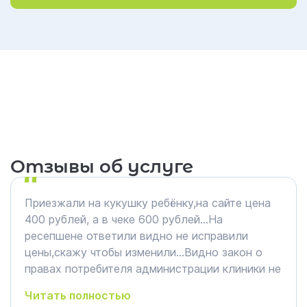
Отзывы об услуге
Приезжали на кукушку ребёнку,на сайте цена
400 рублей, а в чеке 600 рублей…На
ресепшене ответили видно не исправили
цены,скажу чтобы изменили…Видно закон о
правах потребителя администрации клиники не
знаком)))…но медсестрой,к сожалению фио не
Читать полностью
спросила, и отношением к ребёнку очень