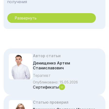
получения
Почему стоит обратиться к нам
Развернуть
Акции и скидки на лечение
Частые вопросы и ответы
Автор статьи
Денищенко Артем
Станиславович
Терапевт
Опубликовано:
15.05.2026
Сертификаты
Статью проверил