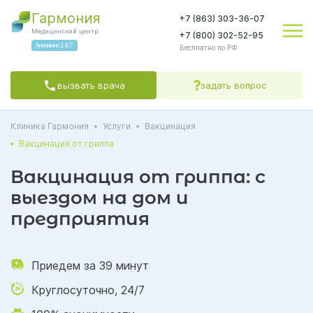
Гармония
+7 (863) 303-36-07
Медицинский центр
+7 (800) 302-52-95
Анонимно 24/7
Бесплатно по РФ
вызвать врача
задать вопрос
Клиника Гармония
Услуги
Вакцинация
Яндекс.Метрика
соглашаетесь на обработку персональных данных
Политикой обработки
Политикой конфиденциальности
Пользовательским
Вакцинация от гриппа
соглашением
СОГЛАСЕН(А)
Вакцинация от гриппа: с
выездом на дом и
предприятия
Приедем за 39 минут
Круглосуточно, 24/7