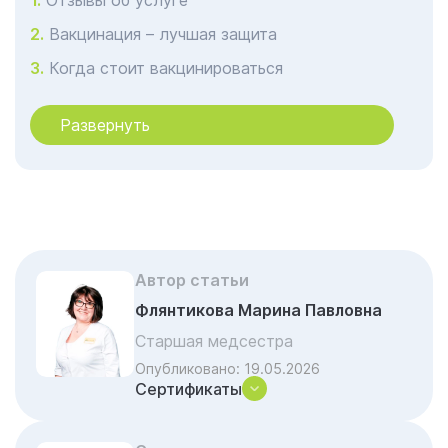
Отзывы об услуге
Вакцинация – лучшая защита
Когда стоит вакцинироваться
Кому стоит вакцинироваться
Развернуть
Вакцинация сотрудников
Противопоказания к процедуре
Где можно сделать прививку от гриппа
Почему стоит обратиться к нам
Акции и скидки на лечение
Автор статьи
Частые вопросы и ответы
Флянтикова Марина Павловна
Старшая медсестра
Опубликовано:
19.05.2026
Сертификаты