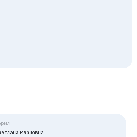
ерил
ветлана Ивановна