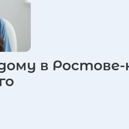
дому в Ростове-
го