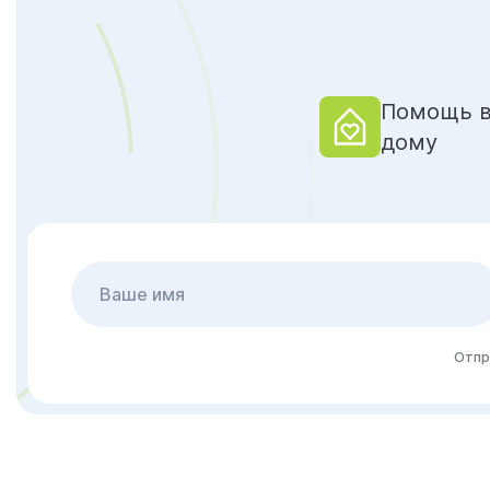
Помощь в
дому
Отпр