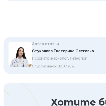
Автор статьи
Стукалова Екатерина Олеговна
Психиатр-нарколог, гипнолог
Опубликовано:
02.07.2026
Хотите б