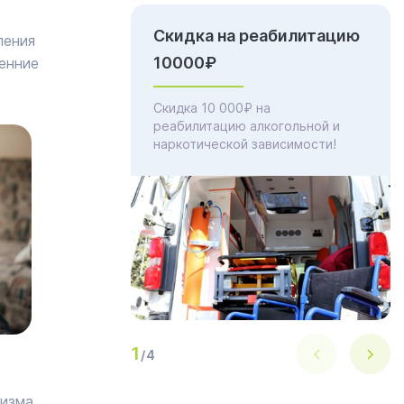
Скидка на реабилитацию
ления
10000₽
енние
Скидка 10 000₽ на
реабилитацию алкогольной и
наркотической зависимости!
1
/
4
изма,