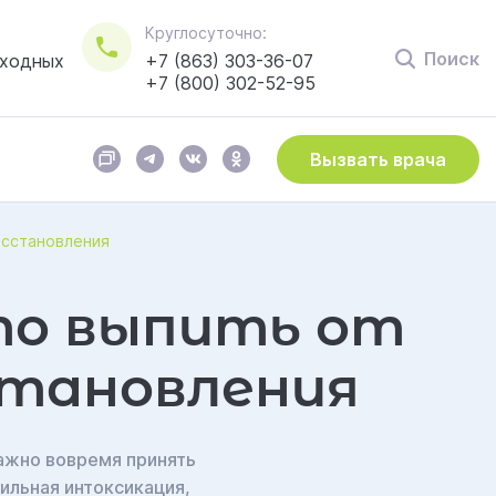
Круглосуточно:
Поиск
ыходных
+7 (863) 303-36-07
+7 (800) 302-52-95
Вызвать врача
СОГЛАСЕН(А)
Пользовательским соглашением
осстановления
то выпить от
становления
ажно вовремя принять
ильная интоксикация,