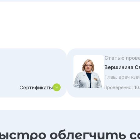
Статью пров
Вершинина С
Глав. врач кл
Сертификаты
Проверенно:
10
ыстро облегчить с