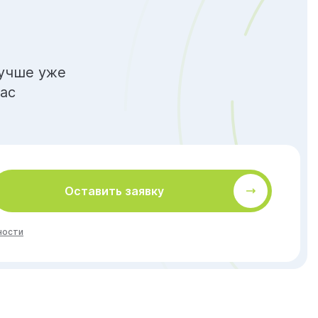
учше уже
час
Оставить заявку
ности