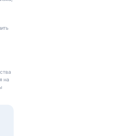
шить
ества
я на
ы