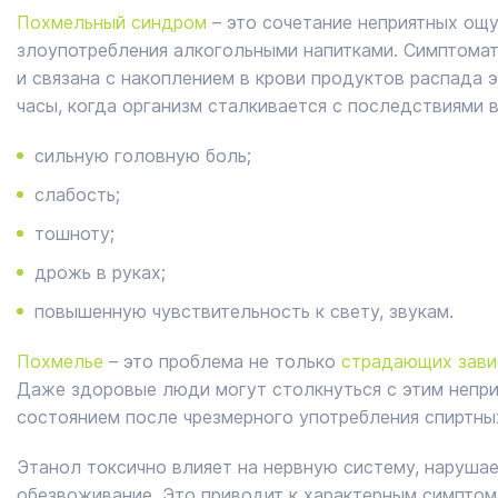
Похмельный синдром
– это сочетание неприятных ощ
злоупотребления алкогольными напитками. Симптомат
и связана с накоплением в крови продуктов распада 
часы, когда организм сталкивается с последствиями 
сильную головную боль;
слабость;
тошноту;
дрожь в руках;
повышенную чувствительность к свету, звукам.
Похмелье
– это проблема не только
страдающих зави
Даже здоровые люди могут столкнуться с этим непр
состоянием после чрезмерного употребления спиртны
Этанол токсично влияет на нервную систему, наруша
обезвоживание. Это приводит к характерным симптом