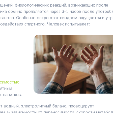
ущений, физиологических реакций, возникающих после
ика обычно проявляется через 3–5 часов после употреб
этанола. Особенно остро этот синдром ощущается в утр
воздействия спиртного. Человек испытывает:
симостью.
иятным
х напитков.
ет водный, электролитный баланс, провоцирует
ам. В зависимости от переносимости, скорости метабол