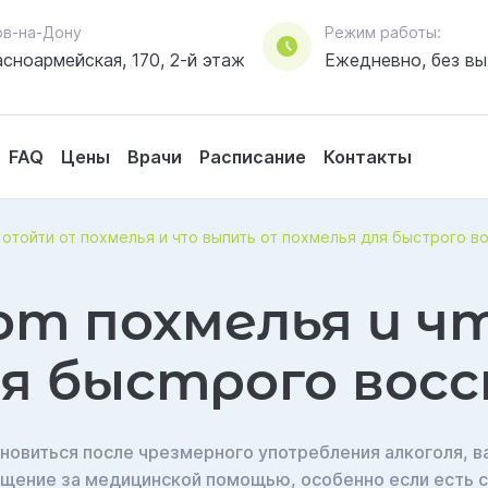
стов-на-Дону
Режим работы:
асноармейская, 170, 2-й этаж
Ежедневно, без в
FAQ
Цены
Врачи
Расписание
Контакты
Яндекс.Метрика
Политикой обработки
Политикой конфиденциальности
 отойти от похмелья и что выпить от похмелья для быстрого в
от похмелья и ч
ля быстрого вос
новиться после чрезмерного употребления алкоголя, в
ение за медицинской помощью, особенно если есть с