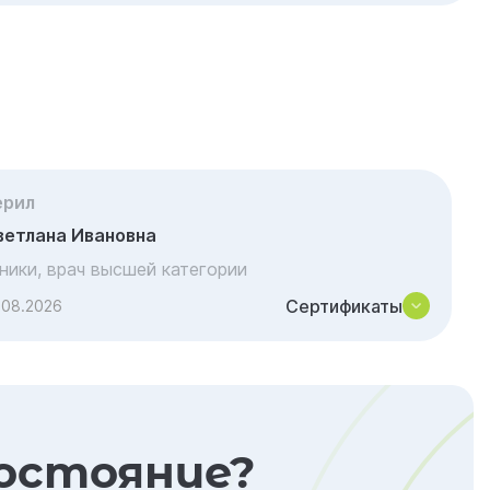
ерил
ветлана Ивановна
иники, врач высшей категории
Сертификаты
.08.2026
остояние?