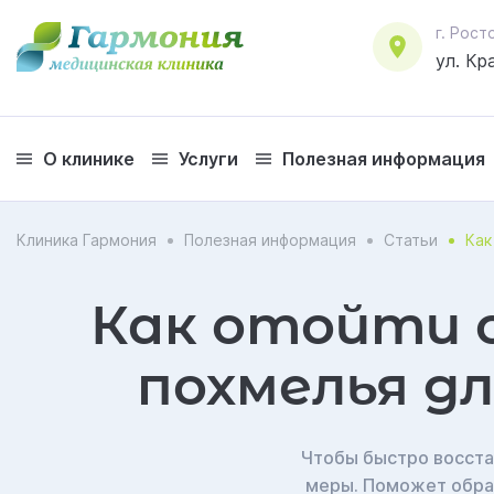
г. Ро
ул. Кр
О клинике
Услуги
Полезная информация
соглашаетесь на обработку персональных данных
Клиника Гармония
Полезная информация
Статьи
Как
Как отойти 
похмелья д
Чтобы быстро восста
меры. Поможет обращ