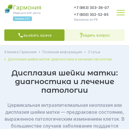
Гармония
+7 (863) 303-36-07
Медицинский центр
+7 (800) 302-52-95
Анонимно 24/7
Бесплатно по РФ
вызвать врача
задать вопрос
Клиника Гармония
Полезная информация
Статьи
Яндекс.Метрика
соглашаетесь на обработку персональных данных
Политикой обработки
Политикой конфиденциальности
Пользовательским
Дисплазия шейки матки: диагностика и лечение патологии
соглашением
СОГЛАСЕН(А)
Дисплазия шейки матки:
диагностика и лечение
патологии
Цервикальная интраэпителиальная неоплазия или
дисплазия шейки матки ― предраковое состояние,
выраженное патологическим изменением клеток. В
большинстве случаев заболевание поддается