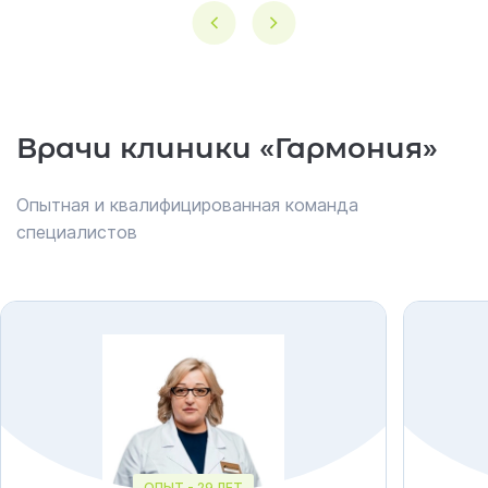
Образуется атерома тогда, когда происходит
закупорка протока одной из сальных желез, либо
травма, при которой повреждается проток сальной
железы, отек волосяного фолликула, нарушается
обмен веществ (нарушение жирности кожи).
Врачи клиники «Гармония»
Опытная и квалифицированная команда
специалистов
ОПЫТ - 29 ЛЕТ