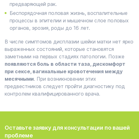
предваряющей рак.
Беспорядочная половая жизнь, воспалительные
процессы в эпителии и мышечном слое половых
органов, эрозия, роды до 16 лет.
В числе симптомов дисплазии шейки матки нет ярко
выраженных состояний, которые становятся
заметными на первых стадиях патологии. Позже
появляются боль в области таза, дискомфорт
при сексе, вагинальные кровотечения между
месячными
. При возникновении этих
предвестников следует пройти диагностику под
контролем квалифицированного врача.
Оставьте заявку для консультации по вашей
проблеме