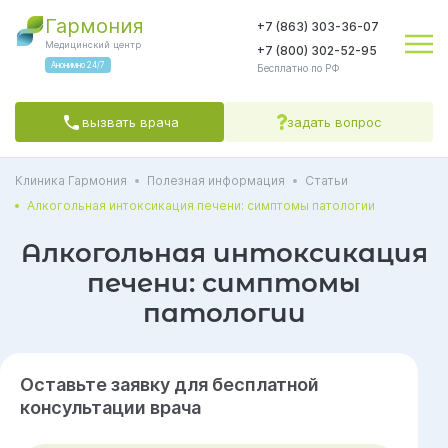
Гармония
+7 (863) 303-36-07
Медицинский центр
+7 (800) 302-52-95
Анонимно 24/7
Бесплатно по РФ
вызвать врача
задать вопрос
Клиника Гармония
Полезная информация
Статьи
Яндекс.Метрика
соглашаетесь на обработку персональных данных
Политикой обработки
Политикой конфиденциальности
Пользовательским
Алкогольная интоксикация печени: симптомы патологии
соглашением
СОГЛАСЕН(А)
Алкогольная интоксикация
печени: симптомы
патологии
Оставьте заявку для бесплатной
консультации врача