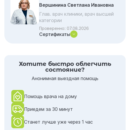
Факторы риска: что, кроме алкоголя
Вершинина Светлана Ивановна
влияет на развитие онкозаболеваний
Глав. врач клиники, врач высшей
Алкоголь и онкология: совместимость
категории
Как лечат алкогольную зависимость у
Проверенно:
07.08.2026
Сертификаты
онкологических пациентов
Как отказаться от алкоголя
Хотите быстро облегчить
состояние?
Анонимная выездная помощь
Помощь врача на дому
Приедем за 30 минут
Станет лучше уже через 1 час