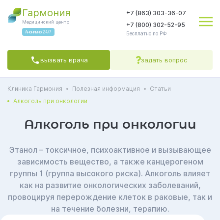
Гармония
+7 (863) 303-36-07
Медицинский центр
+7 (800) 302-52-95
Анонимно 24/7
Бесплатно по РФ
вызвать врача
задать вопрос
Клиника Гармония
Полезная информация
Статьи
Яндекс.Метрика
соглашаетесь на обработку персональных данных
Политикой обработки
Политикой конфиденциальности
Пользовательским
Алкоголь при онкологии
соглашением
СОГЛАСЕН(А)
Алкоголь при онкологии
Этанол – токсичное, психоактивное и вызывающее
зависимость вещество, а также канцерогеном
группы 1 (группа высокого риска). Алкоголь влияет
как на развитие онкологических заболеваний,
провоцируя перерождение клеток в раковые, так и
на течение болезни, терапию.